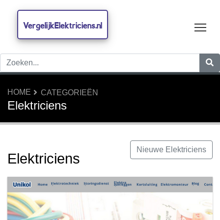
VergelijkElektriciens.nl
Tog
HOME
CATEGORIEËN
Elektriciens
Nieuwe Elektriciens
Elektriciens