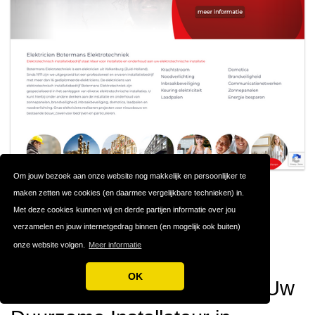
Om jouw bezoek aan onze website nog makkelijk en persoonlijker te
maken zetten we cookies (en daarmee vergelijkbare technieken) in.
BOTERMANS
#17
Met deze cookies kunnen wij en derde partijen informatie over jou
ELEKTROTECHNIEK
verzamelen en jouw internetgedrag binnen (en mogelijk ook buiten)
onze website volgen.
Meer informatie
Limburg
OK
Botermans Elektrotechniek: Uw