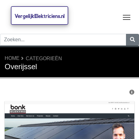
VergelijkElektriciens.nl
Tog
HOME
CATEGORIEËN
Overijssel