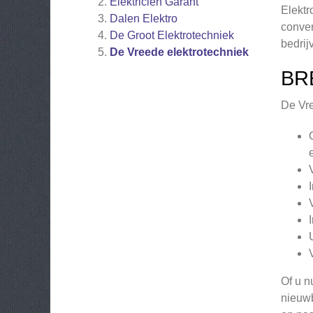
Elektricien Garant
Elektr
Dalen Elektro
conven
De Groot Elektrotechniek
bedrij
De Vreede elektrotechniek
BR
De Vre
Of u n
nieuwb