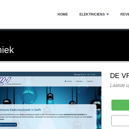
HOME
ELEKTRICIENS
REV
niek
DE V
Laatste 