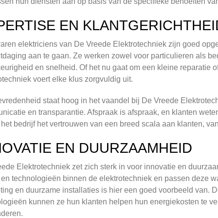
sen hun diensten aan op basis van de specifieke behoeften van
PERTISE EN KLANTGERICHTHEI
aren elektriciens van De Vreede Elektrotechniek zijn goed opg
itdaging aan te gaan. Ze werken zowel voor particulieren als b
urigheid en snelheid. Of het nu gaat om een kleine reparatie o
otechniek voert elke klus zorgvuldig uit.
evredenheid staat hoog in het vaandel bij De Vreede Elektrotech
icatie en transparantie. Afspraak is afspraak, en klanten weten 
 het bedrijf het vertrouwen van een breed scala aan klanten, van 
NOVATIE EN DUURZAAMHEID
ede Elektrotechniek zet zich sterk in voor innovatie en duurzaa
 en technologieën binnen de elektrotechniek en passen deze wa
hting en duurzame installaties is hier een goed voorbeeld van.
logieën kunnen ze hun klanten helpen hun energiekosten te ve
nderen.