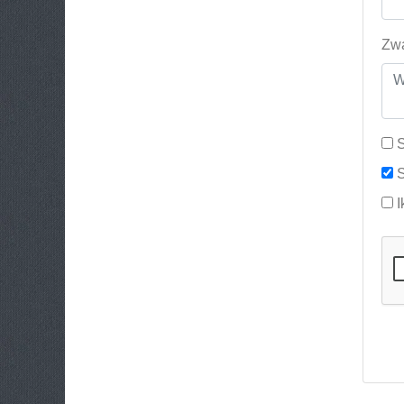
Zwa
S
S
I