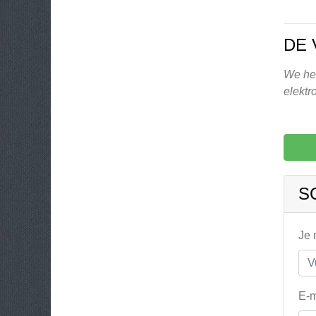
DE 
We heb
elektr
S
Je
E-m