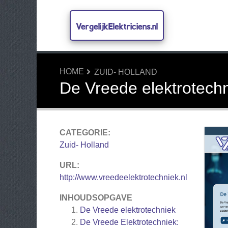
VergelijkElektriciens.nl
HOME
ZUID- HOLLAND
De Vreede elektrotech
CATEGORIE:
Zuid- Holland
URL:
http://www.vreedeelektrotechniek.nl
INHOUDSOPGAVE
De Vreede elektrotechniek
De Vreede Elektrotechniek: