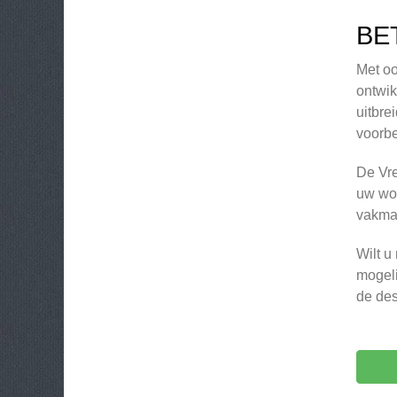
BE
Met oo
ontwik
uitbre
voorbe
De Vre
uw won
vakman
Wilt u
mogeli
de des