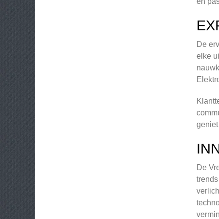
en pas
EX
De erv
elke u
nauwke
Elektr
Klantt
commun
geniet
IN
De Vre
trends
verlic
techno
vermi