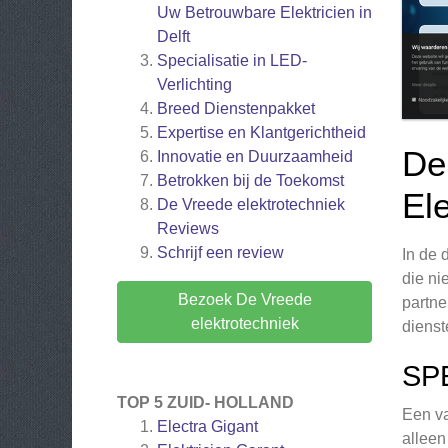
Uw Betrouwbare Elektricien in
Delft
Specialisatie in LED-
Verlichting
Breed Dienstenpakket
Expertise en Klantgerichtheid
De
Innovatie en Duurzaamheid
Betrokken bij de Toekomst
Ele
De Vreede elektrotechniek
Reviews
Schrijf een review
In de 
die ni
Bezoek De Vreede
partne
elektrotechniek
dienst
SP
TOP 5 ZUID- HOLLAND
Een va
Electra Gigant
alleen