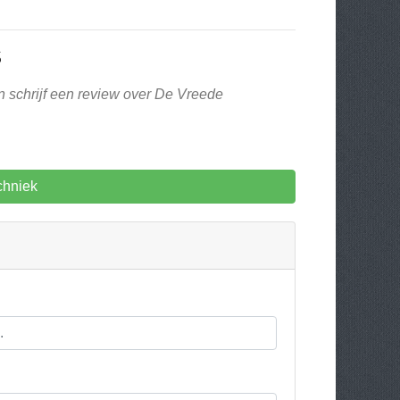
S
n schrijf een review over De Vreede
chniek