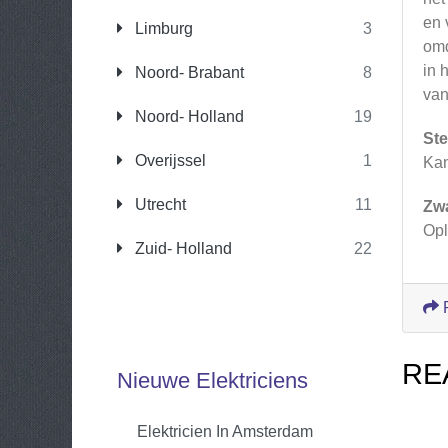
en 
Limburg
3
omd
in 
Noord- Brabant
8
van
Noord- Holland
19
Ste
Overijssel
1
Kan
Utrecht
11
Zw
Opl
Zuid- Holland
22
RE
Nieuwe Elektriciens
Elektricien In Amsterdam