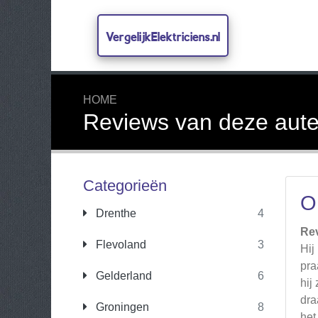
VergelijkElektriciens.nl
HOME
Reviews van deze aute
Categorieën
O
Drenthe
4
Re
Flevoland
3
Hij
pra
Gelderland
6
hij
dra
Groningen
8
het