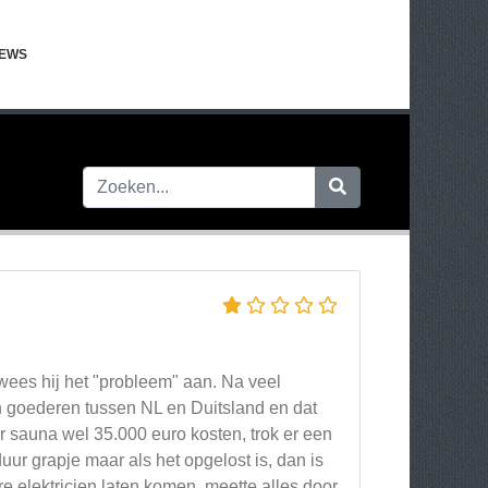
IEWS
wees hij het "probleem" aan. Na veel
n goederen tussen NL en Duitsland en dat
r sauna wel 35.000 euro kosten, trok er een
uur grapje maar als het opgelost is, dan is
e elektricien laten komen, meette alles door