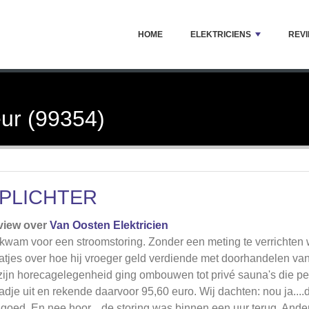
HOME
ELEKTRICIENS
REV
ur (99354)
PLICHTER
view over
Van Oosten Elektricien
 kwam voor een stroomstoring. Zonder een meting te verrichten 
atjes over hoe hij vroeger geld verdiende met doorhandelen va
 zijn horecagelegenheid ging ombouwen tot privé sauna's die pe
adje uit en rekende daarvoor 95,60 euro. Wij dachten: nou ja....d
 goed. En nee hoor....de storing was binnen een uur terug. Ander