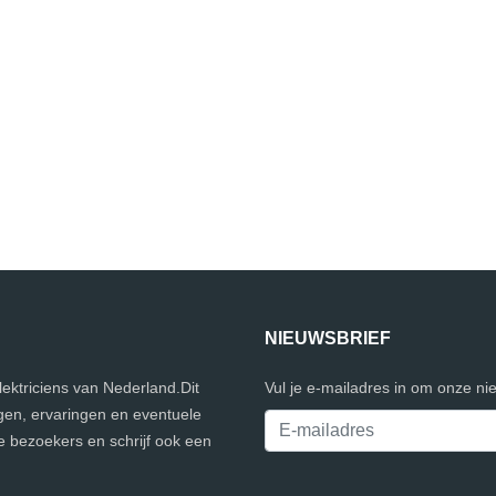
NIEUWSBRIEF
elektriciens van Nederland.Dit
Vul je e-mailadres in om onze ni
gen, ervaringen en eventuele
e bezoekers en schrijf ook een