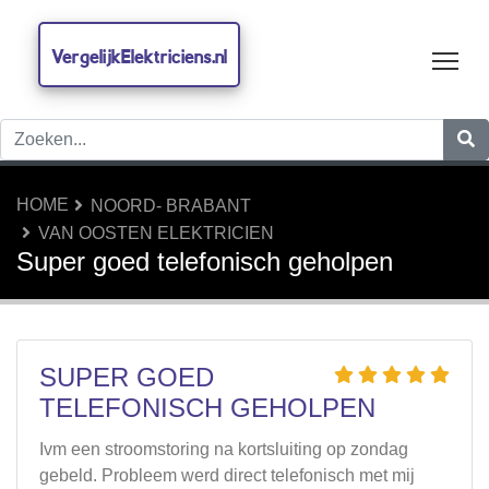
VergelijkElektriciens.nl
Tog
HOME
NOORD- BRABANT
VAN OOSTEN ELEKTRICIEN
Super goed telefonisch geholpen
SUPER GOED
TELEFONISCH GEHOLPEN
Ivm een stroomstoring na kortsluiting op zondag
gebeld. Probleem werd direct telefonisch met mij