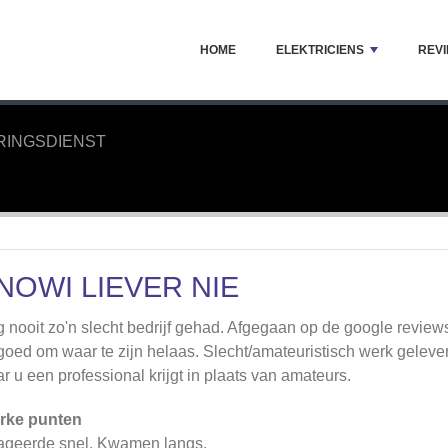
HOME
ELEKTRICIENS
REV
RINGSDIENST
NOWI LIEVER NIE
 nooit zo'n slecht bedrijf gehad. Afgegaan op de google review
goed om waar te zijn helaas. Slecht/amateuristisch werk geleverd
r u een professional krijgt in plaats van amateurs.
rke punten
geerde snel. Kwamen langs.