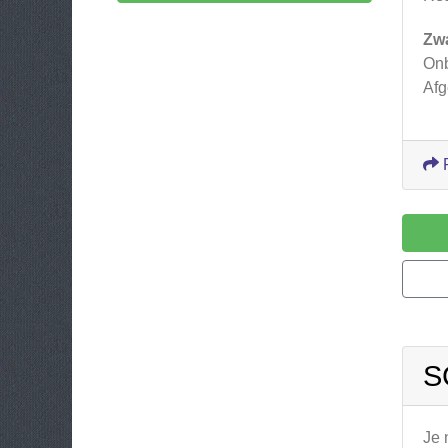
Zw
Onb
Afg
S
Je