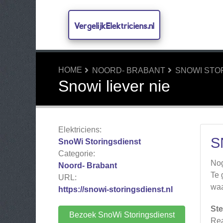
VergelijkElektriciens.nl
HOME
NOORD- BRABANT
SNOWI STO
Snowi liever nie
Elektriciens:
S
SnoWi Storingsdienst
Categorie:
Nog
Noord- Brabant
Te 
URL:
waa
https://snowi-storingsdienst.nl
Ste
Bezoek SnoWi Storingsdienst
Rea