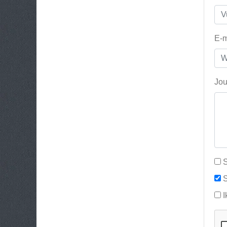
E-m
Jou
S
S
I