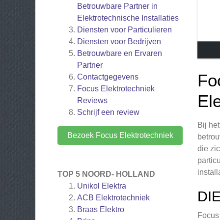
Betrouwbare Partner in
Elektrotechnische Installaties
Diensten voor Particulieren
Diensten voor Bedrijven
Betrouwbare en Ervaren
Partner
Fo
Contactgegevens
Focus Elektrotechniek
Ele
Reviews
Schrijf een review
Bij he
Bezoek Focus Elektrotechniek
betrou
die zi
partic
install
TOP 5 NOORD- HOLLAND
Unikol Elektra
DI
ACB Elektrotechniek
Braas Elektro
Focus 