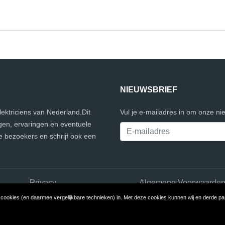
NIEUWSBRIEF
elektriciens van Nederland.Dit
Vul je e-mailadres in om onze ni
gen, ervaringen en eventuele
e bezoekers en schrijf ook een
Privacy
Algemene Voorwaarde
ookies (en daarmee vergelijkbare technieken) in. Met deze cookies kunnen wij en derde part
Copyright © 2026 VergelijkElektriciens.nl