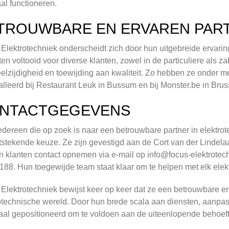
al functioneren.
TROUWBARE EN ERVAREN PAR
Elektrotechniek onderscheidt zich door hun uitgebreide ervar
ten voltooid voor diverse klanten, zowel in de particuliere als za
elzijdigheid en toewijding aan kwaliteit. Zo hebben ze onder 
alleerd bij Restaurant Leuk in Bussum en bij Monster.be in Brus
NTACTGEGEVENS
edereen die op zoek is naar een betrouwbare partner in elektrote
tstekende keuze. Ze zijn gevestigd aan de Cort van der Lindelaa
 klanten contact opnemen via e-mail op
info@focus-elektrotech
88. Hun toegewijde team staat klaar om te helpen met elk elekt
Elektrotechniek bewijst keer op keer dat ze een betrouwbare en
otechnische wereld. Door hun brede scala aan diensten, aanpas
aal gepositioneerd om te voldoen aan de uiteenlopende behoeft