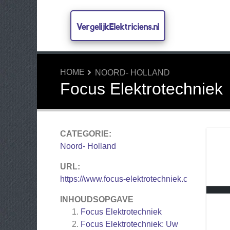
VergelijkElektriciens.nl
HOME
NOORD- HOLLAND
Focus Elektrotechniek
CATEGORIE:
Noord- Holland
URL:
https://www.focus-elektrotechniek.c
INHOUDSOPGAVE
Focus Elektrotechniek
Focus Elektrotechniek: Uw