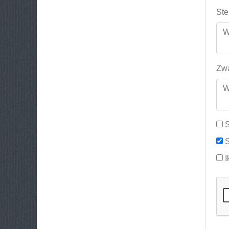
Ste
Zwa
S
S
I