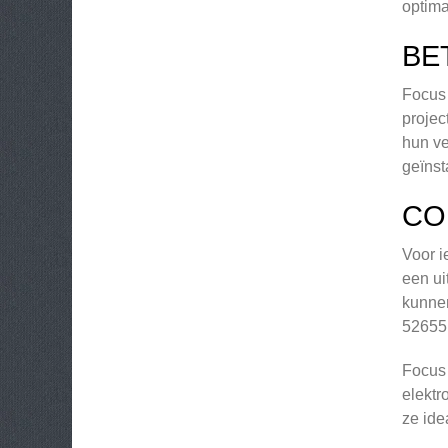
optima
BE
Focus 
projec
hun ve
geïnst
CO
Voor i
een ui
kunnen
526551
Focus 
elektr
ze ide