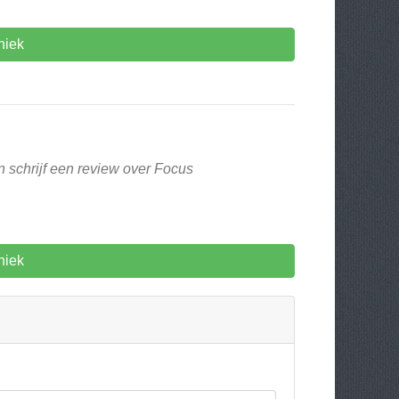
niek
n schrijf een review over Focus
niek