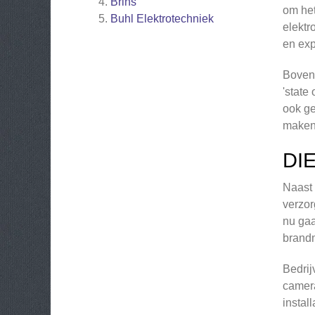
Brins
om het
Buhl Elektrotechniek
elektr
en exp
Bovend
'state
ook ge
maken.
DI
Naast 
verzor
nu gaa
brandm
Bedrij
camera
instal