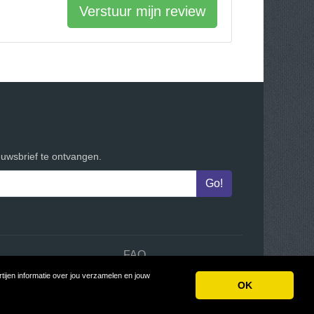
Verstuur mijn review
euwsbrief te ontvangen.
n
FAQ
ijen informatie over jou verzamelen en jouw
OK